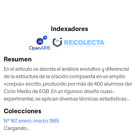
Indexadores
Resumen
En el artículo se aborda el análisis evolutivo y diferencial
de la estructura de la oración compuesta en un amplio
«corpus» escrito, producido por más de 400 alumnos del
Ciclo Medio de EGB. En un riguroso diseño cuasi-
experimental, se aplican diversas técnicas estadísticas:
análisis de varianza en diseño factorial, análisis de
Colecciones
varianza de «medidas repetidas», análisis de tendencia
Nº 167, enero-marzo 1985
lineal y cuadrática, contrastes ortogonales. Del estudio se
Cargando...
derivan conclusiones fundamentales para la Psicología
del desarrollo infantil y la Didáctica de la Lengua en el