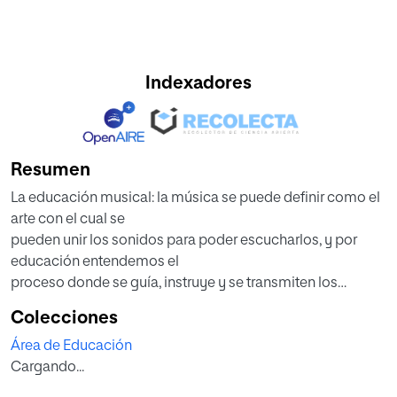
Indexadores
Resumen
La educación musical: la música se puede definir como el
arte con el cual se
pueden unir los sonidos para poder escucharlos, y por
educación entendemos el
proceso donde se guía, instruye y se transmiten los
conocimientos. De este modo
Colecciones
entendemos que la educación musical es al mismo
Área de Educación
tiempo un arte y un lenguaje de
Cargando...
expresión y comunicación teniendo como finalidad
principal una educación integral del individuo.