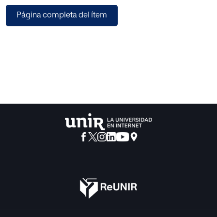
Cuando decimos las palabras: juego, movimiento,
Página completa del ítem
emociones,... los educandos
entienden educación musical y al ser tratada de una
manera lúdica, espontánea y
creativa permite expresar los sentimientos y vivencias.
Es sabido que la expresión musical genera una serie de
beneficios para los
conocimientos, las habilidades, los hábitos,… Además
permite que todos los
educandos disfruten de ella, no solo los que tienen
habilidades para la música, porque se trata de favorecer la
creatividad, y el progreso evolutivo de los escolares. Todo
esto permite la formación integral ya que la música sin ser
escolarizada permite que los niños/as se desinhiban,
desconecten de sus tareas más frecuentes,…
La educación musical facilita el alcance de los contenidos
de las demás áreas
del currículo escolar, como veremos en este trabajo,