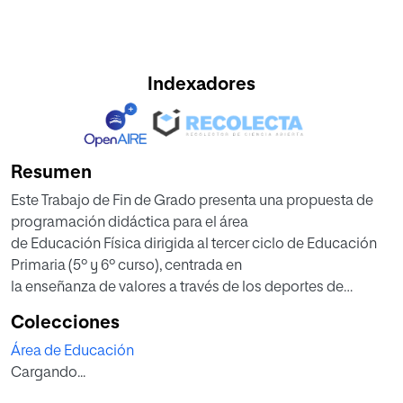
Indexadores
Resumen
Este Trabajo de Fin de Grado presenta una propuesta de
programación didáctica para el área
de Educación Física dirigida al tercer ciclo de Educación
Primaria (5º y 6º curso), centrada en
la enseñanza de valores a través de los deportes de
equipo. La intervención educativa se
Colecciones
fundamenta en el potencial que tienen estas actividades
Área de Educación
deportivas para desarrollar valores
Cargando...
esenciales como el respeto, la cooperación, la
responsabilidad y la inclusión. La propuesta