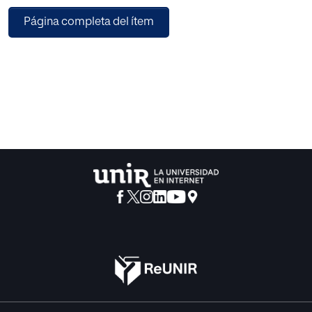
sigue los principios pedagógicos de la LOMLOE. Integra
Página completa del ítem
situaciones de aprendizaje
significativas donde el alumnado experimenta, reflexiona
y aplica valores en contextos reales.
La metodología combina enfoques activos y
participativos como el aprendizaje cooperativo,
la resolución de problemas y el juego modificado,
adaptados a las características
psicoevolutivas del alumnado de 10-12 años. Se diseñan
actividades que trascienden el mero
aprendizaje técnico-táctico para fomentar la reflexión
crítica sobre comportamientos y
actitudes, promoviendo la transferencia de estos valores a
la vida cotidiana. La evaluación
formativa del proceso contempla herramientas
diversificadas que involucran al alumnado en
su propia valoración y progreso axiológico.