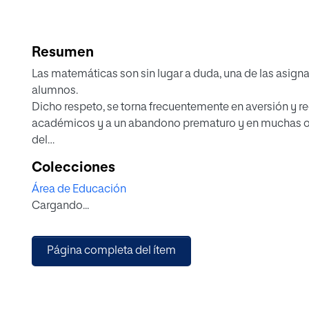
Resumen
Las matemáticas son sin lugar a duda, una de las asigna
alumnos.
Dicho respeto, se torna frecuentemente en aversión y 
académicos y a un abandono prematuro y en muchas oca
del
alumnado. Los motivos que provocan está situación son
Colecciones
abstracto de
Área de Educación
las matemáticas, los prejuicios y actitudes ante la asi
Cargando...
favorecen la situación anteriormente descrita. El presen
un
cambio en la percepción de la asignatura de matemátic
Página completa del ítem
enseñanza-aprendizaje que sean motivadoras, lúdicas y 
interdisciplinar en el que el juego dentro del contexto 
vehículo
para plantear situaciones problemáticas que han de ser 