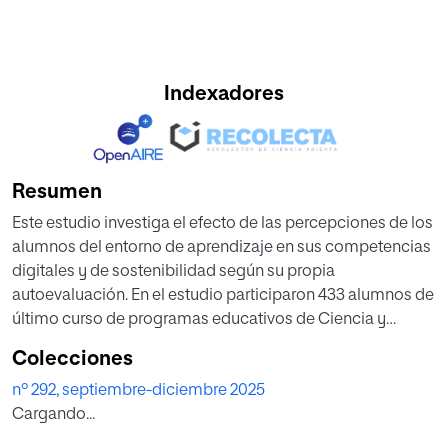
Indexadores
Resumen
Este estudio investiga el efecto de las percepciones de los
alumnos del entorno de aprendizaje en sus competencias
digitales y de sostenibilidad según su propia
autoevaluación. En el estudio participaron 433 alumnos de
último curso de programas educativos de Ciencia y
Tecnología de la Madera de Eslovenia. Distinguimos entre
Colecciones
competencias genéricas, que pueden evaluarse con los
nº 292, septiembre-diciembre 2025
marcos DigComp y GreenComp, y competencias
Cargando...
específicas de la profesión. Los factores del entorno de
aprendizaje se evaluaron utilizando el cuestionario «What