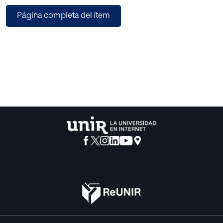
Is Happening in This Class?» o WIHIC (¿Qué está pasando
Página completa del ítem
en esta clase?). El análisis de regresión lineal reveló que el
factor ‘Investigación’ predecía tanto competencias
digitales y de sostenibilidad genéricas como específicas
de la profesión, y que ‘Implicación’ predecía
competencias digitales genéricas, mientras que ‘Apoyo
del profesor’ tenía un efecto negativo en las competencias
digitales y de sostenibilidad genéricas. Las pruebas t
pareadas mostraron discrepancias significativas entre el
entorno de aprendizaje real y el entorno preferido por los
alumnos. Los resultados destacan la importancia de
promover el aprendizaje activo y basado en la
investigación, apoyando la autonomía del alumno y la
individualización, y de tener en cuenta las preferencias de
los alumnos respecto al entorno del aprendizaje para
facilitar un mejor desarrollo de sus competencias digitales
y de sostenibilidad.