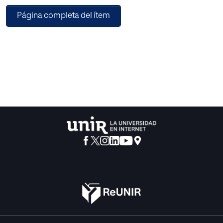
y de su enseñanza con intenciones educativo-políticas.
Página completa del ítem
Los conceptos de la escritura y de la ortografía
probablemente no necesitarán
aclaración en este lugar, y se admitirá también la
necesidad de su
enseñanza. Más dificultades ofrece el concepto de la
educación política. En
realidad se trata de un término nuevo que va cobrando
contenido fijo en
nuestros días y que no aparece todavía en diccionarios de
Pedagogía de
publicación reciente.