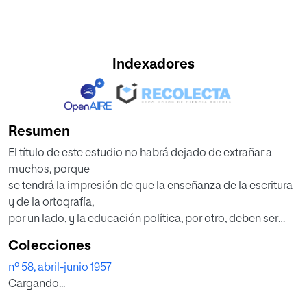
Indexadores
Resumen
El título de este estudio no habrá dejado de extrañar a
muchos, porque
se tendrá la impresión de que la enseñanza de la escritura
y de la ortografía,
por un lado, y la educación política, por otro, deben ser
campos tan dispares
Colecciones
que apenas podrán tener algo común. Pero precisamente
nº 58, abril-junio 1957
lo que pretendemos
Cargando...
demostrar es que en efecto se usa y se abusa de la
escritura, la ortografía