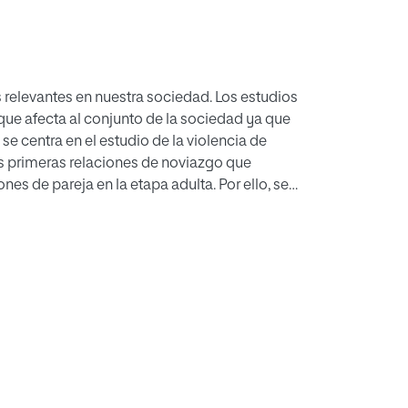
 relevantes en nuestra sociedad. Los estudios
ue afecta al conjunto de la sociedad ya que
e centra en el estudio de la violencia de
s primeras relaciones de noviazgo que
nes de pareja en la etapa adulta. Por ello, se
bajar la igualdad de género con el objetivo de
neraciones. Este proyecto de prevención es
 Comunidad de Madrid con el objetivo de
problemática. Para ello, se investigan las
n cuenta que las redes sociales nos enfrentan a
 enfoque sistémico, se analizan los factores
a a plantear qué y cómo trabajar para lograr