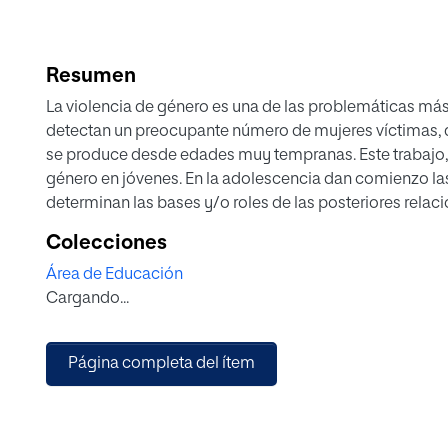
Resumen
La violencia de género es una de las problemáticas más
detectan un preocupante número de mujeres víctimas, q
se produce desde edades muy tempranas. Este trabajo, s
género en jóvenes. En la adolescencia dan comienzo la
determinan las bases y/o roles de las posteriores relacio
hace necesario intervenir desde edades tempranas y tra
Colecciones
prevenir y eliminar la violencia de género en nuevas ge
Área de Educación
planteado en un centro de Educación Secundaria de la
Cargando...
sensibilizar y dotar de herramientas para combatir esta 
principales manifestaciones de la violencia, teniendo e
una nueva forma de ejercer violencia. Además, desde un
Página completa del ítem
de riesgo y el papel del ámbito educativo, que nos ayud
una prevención con mayor eficacia.