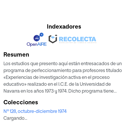
Indexadores
Resumen
Los estudios que presento aquí están entresacados de un
programa de perfeccionamiento para profesores titulado
«Experiencias de investigación activa en el proceso
educativo» realizado en el I.C.E. de la Universidad de
Navarra en los años 1973 y 1974. Dicho programa tiene
como uno de sus objetivos principales el de «capacitar a
Colecciones
los profesores para que lleven a cabo la programación, el
Nº 128, octubre-diciembre 1974
desarrollo y la evaluación de un proyecto de investigación
Cargando...
activa».