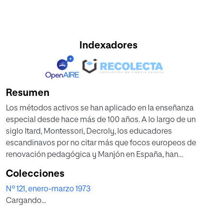
Indexadores
Resumen
Los métodos activos se han aplicado en la enseñanza
especial desde hace más de 100 años. A lo largo de un
siglo Itard, Montessori, Decroly, los educadores
escandinavos por no citar más que focos europeos de
renovación pedagógica y Manjón en España, han
experimentado la eficacia de movilizar la actividad del
Colecciones
alumno para lograr los objetivos de aprendizaje que se
Nº 121, enero-marzo 1973
refieran a cada edad y a cada caso. Sin embargo, todavía
Cargando...
los padres aspiran primordialmente a que sus hijos
aprendan a leer y a escribir y en los Centros de Educación