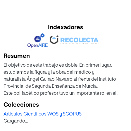
Indexadores
Resumen
El objetivo de este trabajo es doble. En primer lugar,
estudiamos la figura y la obra del médico y
naturalista Ángel Guirao Navarro al frente del Instituto
Provincial de Segunda Enseñanza de Murcia.
Este polifacético profesor tuvo un importante rol en el
desarrollo de los espacios escolares para la
Colecciones
enseñanza práctica de la Historia Natural, dándoles
Artículos Científicos WOS y SCOPUS
contenido con la aportación de objetos naturales
Cargando...
recolectados por él o adquiridos por el Instituto. También
analizamos los materiales de apoyo para esa