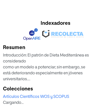
Indexadores
Resumen
Introducción: El patrón de Dieta Mediterránea es
considerado
como un modelo a potenciar; sin embargo, se
está deteriorando especialmente en jóvenes
universitarios.
Intentar mejorarlo en la etapa de formación universitaria
Colecciones
creemos puede ser de interés y máxime si se trata de
Artículos Científicos WOS y SCOPUS
futuros
Cargando...
profesionales de Enfermería (E) y Magisterio (M).
Objetivo: Determinar las variaciones que con la docencia