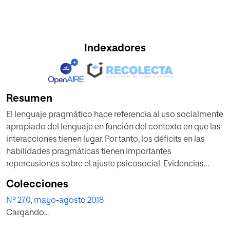
Indexadores
Resumen
El lenguaje pragmático hace referencia al uso socialmente
apropiado del lenguaje en función del contexto en que las
interacciones tienen lugar. Por tanto, los déficits en las
habilidades pragmáticas tienen importantes
repercusiones sobre el ajuste psicosocial. Evidencias
recientes han puesto de manifiesto que los niños y niñas
Colecciones
que presentan problemas de conducta suelen
Nº 270, mayo-agosto 2018
experimentar también estas dificultades lingüísticas. Este
Cargando...
trabajo tiene por objeto analizar diferentes intervenciones
destinadas a mejorar las habilidades pragmáticas de