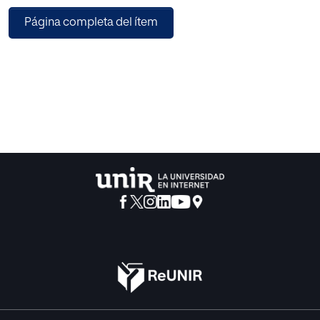
niños y niñas con problemas de conducta y/o atención y
Página completa del ítem
discutir las evidencias de sus resultados.
Tras la búsqueda bibliográfica, se localizaron nueve
intervenciones, cinco dirigidas a niños y niñas con
problemas conductuales y cuatro para menores con
problemas de atención e hiperactividad. Los resultados
mostraron que, aunque las características de las
intervenciones eran muy variadas, en general se lograron
con ellas efectos positivos, especialmente cuando se
realizaban desde un enfoque sistémico y participaban
otros agentes educativos (como la familia o el grupo de
iguales). Aun así, la escasez de evidencia al respecto invita
a seguir investigando sobre intervenciones basadas en la
evidencia que ayuden a los niños y niñas a mejorar sus
habilidades pragmáticas, comunicativas y sociales.