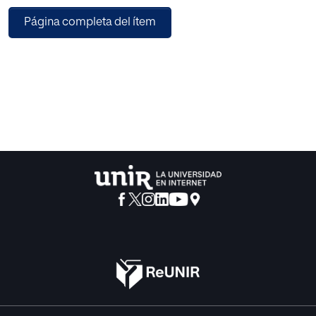
hacen los IES de las TICs a través de sus páginas web. Se
Página completa del ítem
ha realizado una
investigación mixta (cualitativa y cuantitativa) de tipo
descriptivo sobre la totalidad
de las páginas web de centros públicos que imparten
Enseñanza Secundaria
Obligatoria y Bachillerato (IES) en Navarra y que poseen
web (un total de 17). Se ha
desarrollado un instrumento de valoración compuesto por
42 indicadores
organizados en varios grupos: “datos de los centros”,
“idioma”, “fecha”, “diseño”, y
“contenidos”. Mediante la recogida y el análisis de los
datos de cada web, se ha
obtenido una visión global del tema que nos ocupa. Los
resultados indican que los
IES públicos navarros utilizan sus páginas web como una
herramienta TIC muy