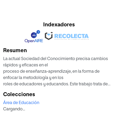
Indexadores
Resumen
La actual Sociedad del Conocimiento precisa cambios
rápidos y eficaces en el
proceso de enseñanza-aprendizaje, en la forma de
enfocar la metodología y en los
roles de educadores y educandos. Este trabajo trata de
averiguar cómo se están
Colecciones
adaptando los Institutos públicos de Enseñanza
Área de Educación
Secundaria de Navarra a esta
Cargando...
nueva realidad educativa. Para ello, nos hemos centrado
en analizar el uso que