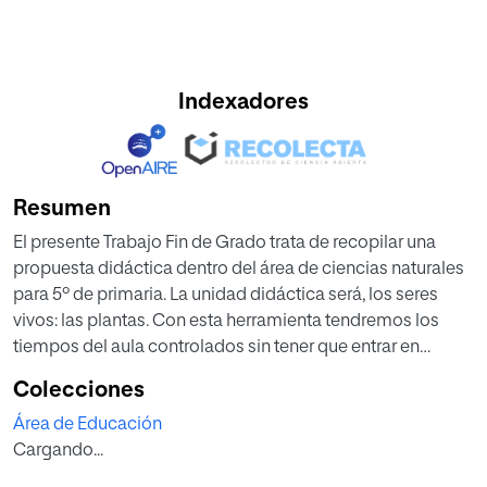
Indexadores
Resumen
El presente Trabajo Fin de Grado trata de recopilar una
propuesta didáctica dentro del área de ciencias naturales
para 5º de primaria. La unidad didáctica será, los seres
vivos: las plantas. Con esta herramienta tendremos los
tiempos del aula controlados sin tener que entrar en
improvisaciones. Con la realización de la unidad
Colecciones
favoreceremos el desarrollo en los alumnos teniendo
Área de Educación
actitudes de tolerancia y respeto hacia las plantas,
Cargando...
además de que conozcan el entorno y la interacción de las
personas con el medio natural. Todo ello a través de