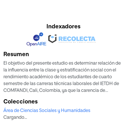
Indexadores
Resumen
El objetivo del presente estudio es determinar relación de
la influencia entre la clase y estratificación social con el
rendimiento académico de los estudiantes de cuarto
semestre de las carreras técnicas laborales del IETDH de
COMFANDI, Cali, Colombia, ya que la carencia de
recursos económicos por parte de algunos estudiantes
Colecciones
puede estar relacionada con las dificultades en el
Área de Ciencias Sociales y Humanidades
desarrollo de sus actividades y evaluaciones académicas
Cargando...
en el proceso de enseñanza-aprendizaje, lo cual influye en
su rendimiento académico.