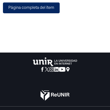
La metodología del presente estudio es mixta (cuantitativa
Página completa del ítem
y cualitativa). El muestreo se realizó no probabilístico
intencional por conveniencia con una población de
diecisiete (17) estudiantes a quienes se les aplicó una
encuesta cerrada y otra encuesta abierta de manera
autoadministrada para identificar los diferentes niveles de
clase y estratificación social de los estudiantes presentes
en los ambientes de aprendizaje, además se comparó la
relación de clase y estratificación social con el alto o bajo
rendimiento académico y comprender la influencia de la
clase y estratificación social de acuerdo con el alto o bajo
rendimiento académico de los estudiantes teniendo en
cuenta sus experiencias, situaciones, percepciones y
emociones. Se utilizó estadística descriptiva como
también descripciones narrativas para el análisis de
resultados y conclusiones.