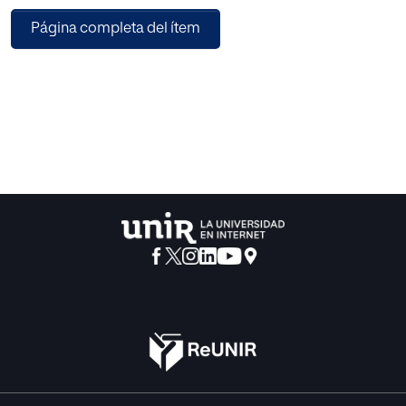
problemáticas.
Página completa del ítem
La escuela, siendo un contexto educativo, es un lugar en el
que se encuentran muchos estímulos, compromisos y
oportunidades de socialización, y, por lo tanto, ella puede
transformarse en un ambiente en el que se encuentra
nervosismo, el chico puede vivir momentos de estrés y se
crean situaciones que producen inquietud y
preocupaciones.
También en el contexto de la escuela, hay la oportunidad
de reconocer estos comportamientos y prevenirlos a
través de la utilización del Problem Solving. El alumno
tiene la posibilidad de enfrentar, en el grupo, un eventual
problema personal gracias al ensanche de las estrategias
de solución.
Por lo tanto, sin duda alguna, la escuela es un sistema que
se encarga tanto de favorecer el aprendizaje de los
jóvenes, a través de la transmisión de conocimientos,
como de ofrecer a cada individuo iguales oportunidades