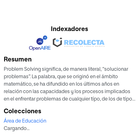
Indexadores
Resumen
Problem Solving significa, de manera literal, “solucionar
problemas”. La palabra, que se originó en el ámbito
matemático, se ha difundido en los últimos años en
relación con las capacidades y los procesos implicados
en el enfrentar problemas de cualquier típo, de los de típo
práctico a los de típo interpersonal o psicológico.
Colecciones
El Problem Solving es un método para enfrentar de manera
Área de Educación
positiva todos los tipos de problemas y su función es la de
Cargando...
hacer que el individuo sea más capaz de decidir y evaluar
de manera objetiva situaciones potencialmente