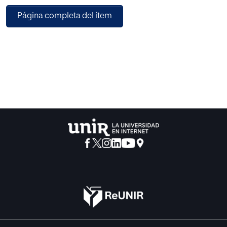
lectoescritura en la Baja Edad Media y en la temprana
Página completa del ítem
Edad Moderna. Posteriormente, presento y comento una
antología de textos que muestran cómo estas mujeres, tan
poderosas en su tiempo, se relacionan con los citados
elementos. No se trata de un estudio estrictamente
filológico, sino que me centro en desentrañar, por encima
de todo, los mecanismos textuales que permitieron, en
una de las principales herramientas comunicativas de las
épocas tratadas, configurar, delimitar, alzar y empoderar a
unas mujeres, profundamente conectadas con lo divino,
que alcanzaron una posición privilegiada.