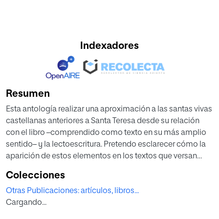
Indexadores
Resumen
Esta antología realizar una aproximación a las santas vivas
castellanas anteriores a Santa Teresa desde su relación
con el libro –comprendido como texto en su más amplio
sentido– y la lectoescritura. Pretendo esclarecer cómo la
aparición de estos elementos en los textos que versan
sobre sus vidas fueron un elemento discursivo
Colecciones
fundamental para otorgarles su autoridad. Desde una
Otras Publicaciones: artículos, libros...
perspectiva interdisciplinar, abro esta monografía con un
Cargando...
estudio preliminar que prentende dar cuenta de la
complejidad y la relevancia tanto del libro como de la