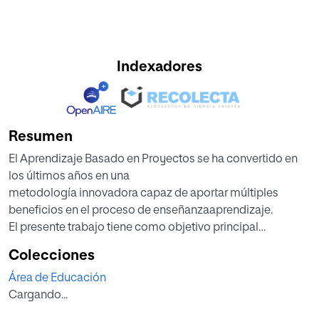
Indexadores
Resumen
El Aprendizaje Basado en Proyectos se ha convertido en
los últimos años en una
metodología innovadora capaz de aportar múltiples
beneficios en el proceso de enseñanzaaprendizaje.
El presente trabajo tiene como objetivo principal
desarrollar una propuesta de
Colecciones
intervención partiendo de las bases de esta metodología
Área de Educación
para fomentar el estudio de la
Cargando...
historia y el patrimonio de la comunidad judía de Girona
en época medieval. Las distintas