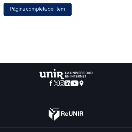
sesiones y actividades que aquí se presenta se han
Página completa del ítem
concebido para ser llevadas a cabo con
alumnos de 2º de Educación Secundaria Obligatoria de la
asignatura de Geografía e Historia.
En dicho proyecto se trabajarán los contenidos del
“Bloque 2: Sociedades y Territorios” y
más concretamente el apartado de “Las raíces de la
cultura occidental”. En este sentido, el
presente trabajo surge de la necesidad de trabajar unos
contenidos de Historia que a
menudo, por distintos factores, se han visto relegados a un
segundo plano. Así, el trabajo La
historia de la comunidad judía en la Girona medieval de
ESO mediante el Aprendizaje Basado
en Proyectos, pretende hacer una modesta aportación a la
enseñanza de la Ciencias Sociales
y en concreto del patrimonio judío de la ciudad de Girona
a través de una metodología