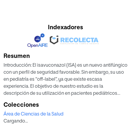
Indexadores
Resumen
Introducción: El isavuconazol (ISA) es un nuevo antifúngico
con un perfil de seguridad favorable. Sin embargo, su uso
en pediatría es “off-label”, ya que existe escasa
experiencia. El objetivo de nuestro estudio es la
descripción de su utilización en pacientes pediátricos
oncohematológicos atendidos en un hospital pediátrico
Colecciones
de tercer nivel.
Área de Ciencias de la Salud
Métodos: Estudio observacional, retrospectivo,
Cargando...
descriptivo y unicéntrico, realizado con los datos
registrados entre junio 2020- junio 2022.