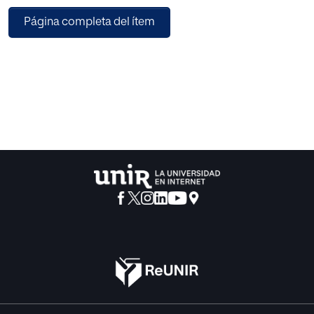
Resultados: Doce pacientes incluidos. El ISA fue
Página completa del ítem
administrado como tratamiento (83,3%) o profilaxis
(16,7%), por fracaso (70,6%) o toxicidad (29,4%) del
tratamiento anterior. Se determinaron niveles de
isavuconazol en plasma (NIP) en 10 pacientes. De ellos,
sólo dos alcanzaron NIP en rango terapéutico (2,5–5mg/L)
en primera determinación (pauta de carga recibida). Se
ajustó la dosis de ISA en 7/10 pacientes (dosis máxima de
ISA-sulfato: mediana 15,07mg/kg/día; RIC: 8,08—
21,65mg/kg/día). Cuatro pacientes (33,3%) presentaron
eventos adversos atribuibles al ISA (3/4 náuseas; 1/4
neutropenia).
Conclusiones: Resulta importante la monitorización de los
NIP en los pacientes pediátricos para el ajuste de dosis, ya
que su PK/PD podría variar con respecto a los adultos.