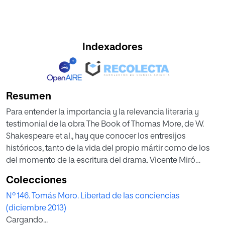
Indexadores
Resumen
Para entender la importancia y la relevancia literaria y
testimonial de la obra The Book of Thomas More, de W.
Shakespeare et al., hay que conocer los entresijos
históricos, tanto de la vida del propio mártir como de los
del momento de la escritura del drama. Vicente Miró
relaciona la biografía de Moro y la caracterización que
Colecciones
hicieron de él los autores de la obra teatral con el fin de
Nº 146. Tomás Moro. Libertad de las conciencias
señalar sus correspondencias.
(diciembre 2013)
Cargando...