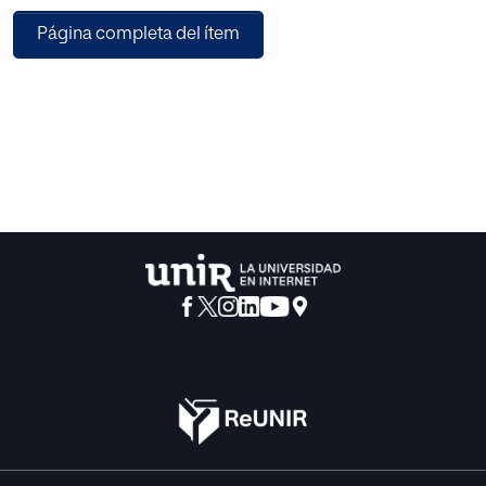
programas de ordenador para tareas como la calibración,
Página completa del ítem
la determinación del sesgo de los ítems y tests, el estudio
de los supuestos y del ajuste de los modelos… y ha
cambiado también la manera de investigar, siendo más y
más frecuente la aplicación del método de Monte Carlo.
Se concluye que los cambios están impulsando
lamedición educativa en la dirección correcta. No
obstante, existe el riesgo de olvidar que estas
innovaciones pierden su verdadero sentido si no
consiguen mejorar la calidad métrica de la evaluación.