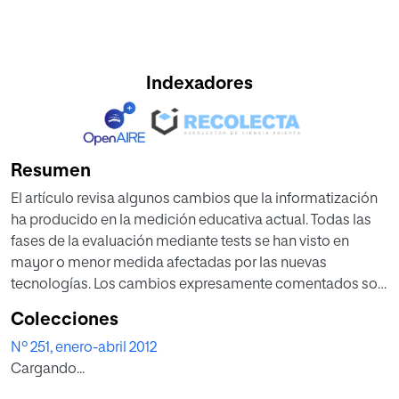
Indexadores
Resumen
El artículo revisa algunos cambios que la informatización
ha producido en la medición educativa actual. Todas las
fases de la evaluación mediante tests se han visto en
mayor o menor medida afectadas por las nuevas
tecnologías. Los cambios expresamente comentados son
los ítems innovadores, los tests de desempeño, el
Colecciones
ensamblaje automático, la generación automática de
Nº 251, enero-abril 2012
ítems y varios tipos de tests adaptativos informatizados.
Cargando...
La informatización ha introducido cambios también en el
tratamiento psicométrico de los datos, con la aparición de