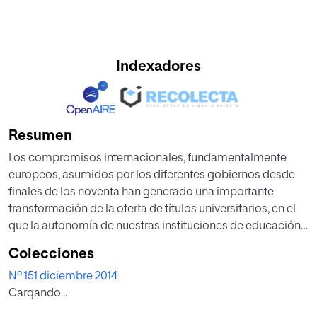
Indexadores
Resumen
Los compromisos internacionales, fundamentalmente
europeos, asumidos por los diferentes gobiernos desde
finales de los noventa han generado una importante
transformación de la oferta de títulos universitarios, en el
que la autonomía de nuestras instituciones de educación
superior se equilibra con un mayor protagonismo de la
Colecciones
gestión de la calidad de los procesos formativos, a través
Nº 151 diciembre 2014
de mecanismos internos y externos de garantía de
Cargando...
calidad.