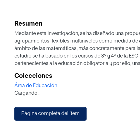
Resumen
Mediante esta investigación, se ha diseñado una propu
agrupamientos flexibles multiniveles como medida de at
ámbito de las matemáticas, más concretamente para la
estudio se ha basado en los cursos de 3º y 4º de la ESO 
pertenecientes a la educación obligatoria y por ello, un
superiores.
Colecciones
Como base del trabajo, se presenta un marco teórico 
Área de Educación
la atención a la diversidad, la didáctica de las matemá
Cargando...
las dificultades de la asignatura y los diferentes tipos 
dos ejemplos que recogen los resultados prácticos de l
asignatura de matemáticas.
Página completa del ítem
Con todo ello, se presenta una propuesta en la que se c
capacidades o nivel de los alumnos en matemáticas par
Los agrupamientos flexibles multiniveles para resoluc
matemáticas en la ESO, resuelve de una manera eficaz e