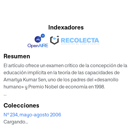
Indexadores
Resumen
El artículo ofrece un examen crítico de la concepción de la
educación implícita en la teoría de las capacidades de
Amartya Kumar Sen, uno de los padres del «desarrollo
humano» y Premio Nobel de economía en 1998.
Tras comparar la función de la educación en las teorías del
Colecciones
desarrollo humano y del capital humano, se investigan las
Nº 234, mayo-agosto 2006
aplicaciones educativas de las capacidades más allá del
Cargando...
desarrollo socio-económico, concretamente en la
relación entre libertad y educación, y en la calidad