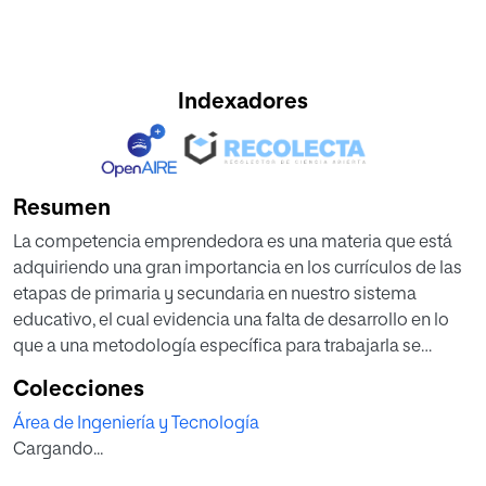
Indexadores
Resumen
La competencia emprendedora es una materia que está
adquiriendo una gran importancia en los currículos de las
etapas de primaria y secundaria en nuestro sistema
educativo, el cual evidencia una falta de desarrollo en lo
que a una metodología específica para trabajarla se
refiere. El objetivo de este piloto experimental ha sido
Colecciones
probar la eficacia de un material multimedia interactivo
Área de Ingeniería y Tecnología
creado específicamente para el desarrollo de esta
Cargando...
competencia. Para ello, se ha trabajado con dos grupos de
alumnos de educación secundaria, presentando la