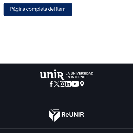
materia de forma tradicional en uno de ellos y trabajando
Página completa del ítem
con el material multimedia interactivo en el otro para,
posteriormente, comparar los resultados obtenidos.
Teniendo en
cuenta los resultados, podemos concluir que el uso del
material multimedia interactivo condujo a mejores
resultados en el grupo que lo utilizó con respecto a
aquellos del grupo que no lo hizo.