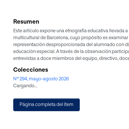
Resumen
Este artículo expone una etnografía educativa llevada a
multicultural de Barcelona, cuyo propósito es examinar 
representación desproporcionada del alumnado con divers
educación especial. A través de la observación particip
entrevistas a doce miembros del equipo, directivo, doce
psicopedagógico, se analiza cómo las categorías de dif
Colecciones
los discursos y procedimientos institucionales. Los re
Nº 294, mayo-agosto 2026
de la capacidad que patologiza la diferencia cultural c
Cargando...
discapacidad y gestionándola a través de una forma de
educación especial como un mecanismo de justicia res
educativas. Asimismo, el estudio identifica en el uso de
Página completa del ítem
institución, un intento de compensar las carencias estru
una sociedad basada en indicadores de rendimiento, q
con los estándares establecidos.