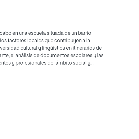
 cabo en una escuela situada de un barrio
los factores locales que contribuyen a la
idad cultural y lingüística en itinerarios de
ante, el análisis de documentos escolares y las
ntes y profesionales del ámbito social y
erencia cultural y capacidad interactúan en
sultados revelan una concepción etnocéntrica
onsiderándola un marcador social de la
 «colonialidad benévola» que entiende la
taurativa para devolver oportunidades
 la «educación especial» por parte de la
cturales y de responder a las exigencias de
ue tiende a marginar a quienes no cumplen