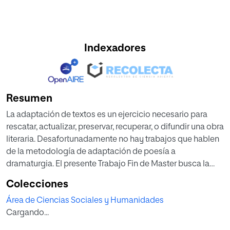
Indexadores
Resumen
La adaptación de textos es un ejercicio necesario para
rescatar, actualizar, preservar, recuperar, o difundir una obra
literaria. Desafortunadamente no hay trabajos que hablen
de la metodología de adaptación de poesía a
dramaturgia. El presente Trabajo Fin de Master busca la
realización de una propuesta metodológica para adaptar
Colecciones
un texto poético a dramático usando como ejemplo los
Área de Ciencias Sociales y Humanidades
poemarios para niños la Alegría de querer y Preguntario
Cargando...
del autor colombiano Jairo Aníbal Niño. Esta propuesta se
realizará por medio de tres fases metodológicas y