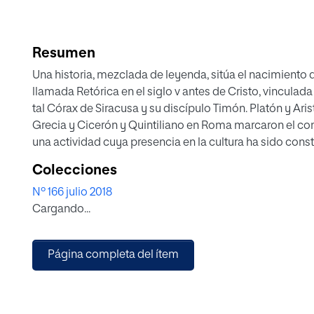
Resumen
Una historia, mezclada de leyenda, sitúa el nacimiento d
llamada Retórica en el siglo v antes de Cristo, vinculada
tal Córax de Siracusa y su discípulo Timón. Platón y Aris
Grecia y Cicerón y Quintiliano en Roma marcaron el c
una actividad cuya presencia en la cultura ha sido cons
hoy (hoy como nunca), de Demóstenes a Obama. Actu
Colecciones
la Rhetoric Society of America anuncia un listado con c
Nº 166 julio 2018
de un centenar de las principales universidades nortea
Cargando...
que ofrecen un mba en Retórica. Sin contar las asignatu
de la materia que se cursan en casi todas las licenciatu
Humanidades y Ciencias Sociales de las demás, así co
Página completa del ítem
escuelas de negocios. También está presente la Retór
asignatura complementaria en carreras de ciencias y te