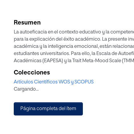
Resumen
La autoeficacia en el contexto educativo y la competen
para la explicación del éxito académico. La presente inv
académica y la inteligencia emocional, están relaciona
estudiantes universitarios. Para ello, la Escala de Autoe
Académicas (EAPESA) y la Trait Meta-Mood Scale (TMMS
universitarios españoles matriculados en primer curso
Colecciones
Infantil y Maestro de Educación Primaria. Los resultad
Artículos Científicos WOS y SCOPUS
significativamente relacionadas con el éxito académico
Cargando...
presentan puntuaciones menores en inteligencia emoci
hallazgos son discutidos identificando el ajuste emoc
factores a promover en el alumnado universitario para m
Página completa del ítem
futura labor como docentes.