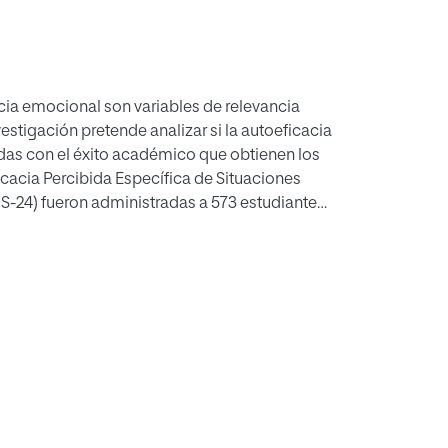
cia emocional son variables de relevancia
estigación pretende analizar si la autoeficacia
das con el éxito académico que obtienen los
ficacia Percibida Específica de Situaciones
-24) fueron administradas a 573 estudiantes
 de los Grados de Maestro de Educación
os muestran que ambas variables están
 y que los alumnos con un bajo éxito escolar
onal y en autoeficacia académica. Estos
ional y la autoeficacia académica como
ejorar su éxito en los estudios, así como su