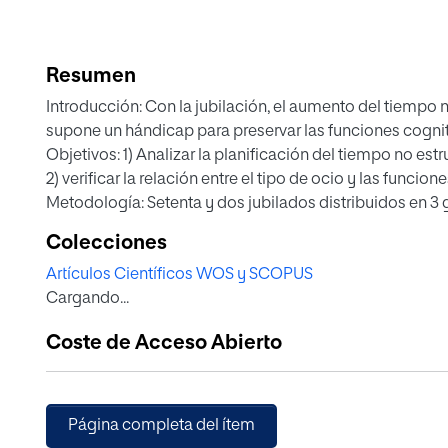
Resumen
Introducción: Con la jubilación, el aumento del tiempo 
supone un hándicap para preservar las funciones cognit
Objetivos: 1) Analizar la planificación del tiempo no es
2) verificar la relación entre el tipo de ocio y las funcion
Metodología: Setenta y dos jubilados distribuidos en 3 g
G2 (Entrenamiento de memoria) y G3 (Juegos de mesa). Se
Colecciones
refleja las actividades realizadas un día normal, y difer
Artículos Científicos WOS y SCOPUS
Resultados: Análisis de varianza y comparaciones post
Cargando...
más precisión la distribución del tiempo y ambos grup
que G3, que prefiere actividades sociales. El grupo G1 
Coste de Acceso Abierto
y G3, que principalmente ven la televisión y duermen la 
significativamente mejores en G1 que en los otros grupo
Conclusiones: El tipo de práctica de actividades de ocio
con una planificación más variada e intensa del tiempo 
Página completa del ítem
cognitivo.