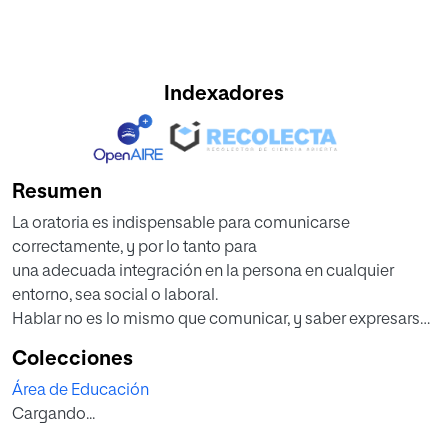
Indexadores
Resumen
La oratoria es indispensable para comunicarse
correctamente, y por lo tanto para
una adecuada integración en la persona en cualquier
entorno, sea social o laboral.
Hablar no es lo mismo que comunicar, y saber expresarse
adecuadamente en público
Colecciones
es un objetivo a alcanzar en la etapa secundaria. La
Área de Educación
competencia en comunicación es
Cargando...
una competencia básica transversal que debería de
trabajarse en todas las