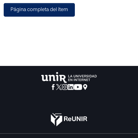
asignaturas, y especialmente en la asignatura de Lengua y
Página completa del ítem
Literatura de 1º de
bachillerato. Sin embargo, los alumnos españoles, a
diferencia de los de otros
países, finalizan sus estudios de secundaria, e incluso los
estudios superiores sin
haber desarrollado adecuadamente sus capacidades
comunicativas, en parte porque
en la asignatura de Lengua y Literatura no se les forma
adecuadamente para ser
unos buenos oradores. En aras de confirmar dichas
afirmaciones, se ha realizado
una investigación mixta, analizando la literatura existente
en torno al tema, y
mediante un estudio de caso en el que se recoge la
percepción de un grupo de
alumnos de 1º de Bachillerato de la Ikastola Zurriola y de
sus profesores en torno a