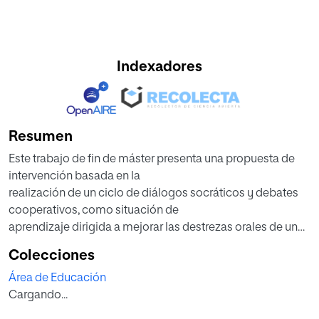
Indexadores
Resumen
Este trabajo de fin de máster presenta una propuesta de
intervención basada en la
realización de un ciclo de diálogos socráticos y debates
cooperativos, como situación de
aprendizaje dirigida a mejorar las destrezas orales de un
grupo de alumnos de la asignatura
Colecciones
Primera Lengua Extranjera: Inglés de un curso de 1º de
Área de Educación
bachillerato. Ambas técnicas se
Cargando...
consideran sumamente apropiadas para trabajar la
oralidad en el aula de inglés ya que, pese