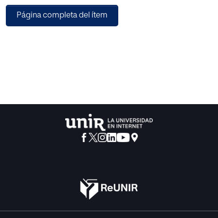
a su antigüedad, resultan innovadoras cuando se trata de
Página completa del ítem
conseguir que los alumnos pierdan
su habitual reticencia a expresarse verbalmente en dicho
idioma. Además, la combinación
del método socrático clásico con el tipo de debate
enmarcado en el aprendizaje cooperativo
permite crear un ambiente de reflexión y pensamiento
crítico en el que los estudiantes
descubren que tienen algo que aportar. La principal
conclusión que cabe extraer de esta
propuesta es que los diálogos socráticos y los debates
cooperativos resultan especialmente
recomendables no sólo para fomentar las destrezas
orales de la lengua inglesa en un clima
distendido de trabajo conjunto, sino también para
promover otras capacidades que
repercutirán muy positivamente en los alumnos incluso
más allá de su vida académica.