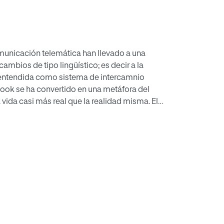
nicación telemática han llevado a una
mbios de tipo lingüístico; es decir a la
a entendida como sistema de intercamnio
book se ha convertido en una metáfora del
a vida casi más real que la realidad misma. El
tante porque pone de manifiesto un tipo de
ontacto con el mundo de los jóvenes.