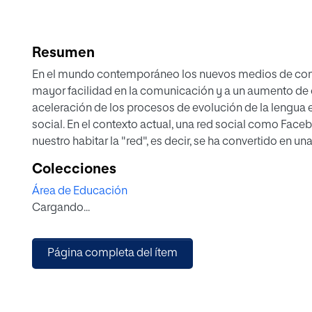
Resumen
En el mundo contemporáneo los nuevos medios de comu
mayor facilidad en la comunicación y a un aumento de ca
aceleración de los procesos de evolución de la lengu
social. En el contexto actual, una red social como Face
nuestro habitar la "red", es decir, se ha convertido en un
tema del lenguaje juvenil sobre Facebook es muy impor
Colecciones
lenguaje en código que puede servir para ponerse en c
Área de Educación
Cargando...
Página completa del ítem