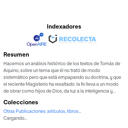
Indexadores
Resumen
Hacemos un análisis histórico de los textos de Tomás de
Aquino, sobre un tema que él no trató de modo
sistemático pero que está empapando su doctrina, y que
el reciente Magisterio ha resaltado: la fe lleva a un modo
de obrar como hijos de Dios, da luz a la inteligencia y
fuerza al corazón. Veremos que ese proceso de
Colecciones
divinización se realiza en los sacramentos y las virtudes,
Otras Publicaciones: artículos, libros...
para participar en la vida de Cristo y por él, en su filiación
Cargando...
divina; poder rezar con él el Padrenuestro participando de
sus sentimientos, y también de su cruz y bienaventuranza