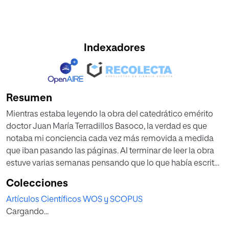
Indexadores
Resumen
Mientras estaba leyendo la obra del catedrático emérito
doctor Juan María Terradillos Basoco, la verdad es que
notaba mi conciencia cada vez más removida a medida
que iban pasando las páginas. Al terminar de leer la obra
estuve varias semanas pensando que lo que había escrito
el profesor Terradillos merecía de alguna forma un
Colecciones
humilde reconocimiento de quién le estaba leyendo, y por
Artículos Científicos WOS y SCOPUS
otra parte también que sirviese de alguna forma de
Cargando...
altoparlante de tanto contenido que había podido disfrutar
y aprender.