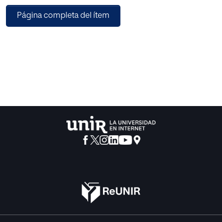
intervención socioeducativa que se están llevando a cabo
Página completa del ítem
en diferentes recursos sociales para ayudarles a gestionar
su tiempo. Para ello, se realizó un estudio cualitativo en el
que se utilizó un cuestionario abierto autoadministrado
para encuestar a treinta profesionales de la Comunidad de
Madrid, entre los que se encontraban educadores
sociales, pedagogos, trabajadores sociales y psicólogos.
Los resultados señalan que, en opinión de los
profesionales, los jóvenes no utilizan su tiempo de manera
adecuada y mayoritariamente no tienen control sobre él;
principalmente por situaciones personales que actúan
como factores condicionantes. También, se destacan
diferentes logros adquiridos por parte de estos jóvenes en
la gestión del tiempo. Finalmente, los testimonios de los
profesionales apuntan a la utilización de diferentes
acciones de intervención socioeducativa con los jóvenes
en las que se trabajan los buenos hábitos y valores
sociales; la protección, apoyo y acompañamiento; así