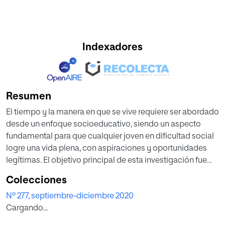
Indexadores
Resumen
El tiempo y la manera en que se vive requiere ser abordado
desde un enfoque socioeducativo, siendo un aspecto
fundamental para que cualquier joven en dificultad social
logre una vida plena, con aspiraciones y oportunidades
legítimas. El objetivo principal de esta investigación fue
identificar cómo utilizan y gestionan su tiempo los jóvenes
Colecciones
en situación de dificultad social a partir de las
Nº 277, septiembre-diciembre 2020
manifestaciones de los profesionales que se encargan de
Cargando...
su cuidado, guarda, acompañamiento y educación.
Igualmente, se trataron de identificar las acciones de