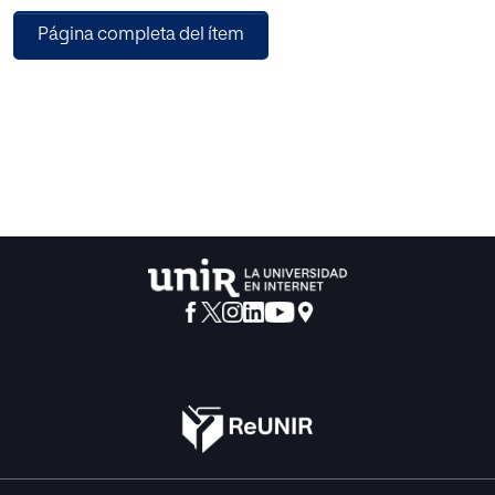
lo tanto, el objetivo general consiste en proponer un plan
Página completa del ítem
de sucesión estratégico basado en competencias de
liderazgo 5.0 para mitigar riesgos operativos y garantizar
la sostenibilidad de Agrométodos S.A. El estudio se
desarrollará bajo un enfoque praxeológico, de tipo estudio
de caso con carácter propositivo, apoyado del análisis
estratégico por medio de las matrices MEFI, PESTEL,
PEYEA, DOFA y CAME, además, de la definición de
indicadores de seguimiento y una proyección
conservadora del ROI (Social/cualitativo valorizado). En
consecuencia, los resultados se concretan en la propuesta
del plan de sucesión 5.0 estructurado por etapas cíclicas,
que van desde la preparación estratégica, el mapeo de
puestos críticos, la evaluación de desempeño y potencial,
así como el desarrollo de PDIs, validación de sucesores y
mecanismos de gobernanza hasta el seguimiento para la
mejora continua. Su análisis evidencia que un modelo de
sucesión estructurado favorece la profesionalización de la