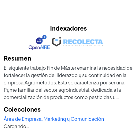
Indexadores
Resumen
El siguiente trabajo Fin de Máster examina la necesidad de
fortalecer la gestión del liderazgo y su continuidad en la
empresa Agrométodos. Esta se caracteriza por ser una
Pyme familiar del sector agroindustrial, dedicada a la
comercialización de productos como pesticidas y
fertilizantes amigables con el ambiente. La necesidad
Colecciones
surge debido al entorno en el que opera la empresa,
Área de Empresa, Marketing y Comunicación
caracterizado por el crecimiento competitivo, la exigencia
Cargando...
tecnológica y de sostenibilidad, combinado con falta de
procesos formales en la planificación de la sucesión. Por