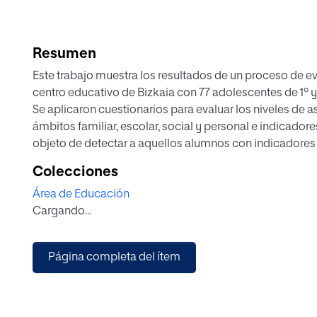
Resumen
Este trabajo muestra los resultados de un proceso de e
centro educativo de Bizkaia con 77 adolescentes de 1º 
Se aplicaron cuestionarios para evaluar los niveles de a
ámbitos familiar, escolar, social y personal e indicador
objeto de detectar a aquellos alumnos con indicadores
identificar las variables que mejor predicen su aparició
Colecciones
aquellos escolares con niveles de asertividad más alt
Área de Educación
personal y menores niveles de malestar emocional. As
Cargando...
mejor adaptación social mostraron índices más bajos d
último, se observó que un buen ajuste escolar conlleva
los profesores como a los compañeros y a las caracterís
Página completa del ítem
Los datos obtenidos permiten profundizar en el conocim
habilidades socioemocionales del alumnado para dis
entrenamiento y seleccionar estrategias de enseñanza-
reforzar la adaptación del alumnado a diversas áreas, fo