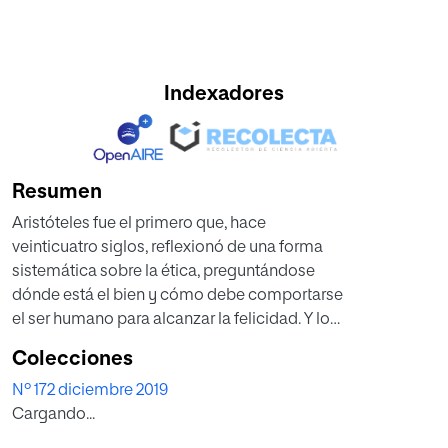
Indexadores
Resumen
Aristóteles fue el primero que, hace
veinticuatro siglos, reflexionó de una forma
sistemática sobre la ética, preguntándose
dónde está el bien y cómo debe comportarse
el ser humano para alcanzar la felicidad. Y lo
hizo observando la realidad, estudiando los
Colecciones
hechos, tratando de ofrecer una explicación
Nº 172 diciembre 2019
racional y de extraer conclusiones de cierta
Cargando...
validez general. Y todo ello sin prejuicios,
libre de ataduras a ninguna iglesia, creencia