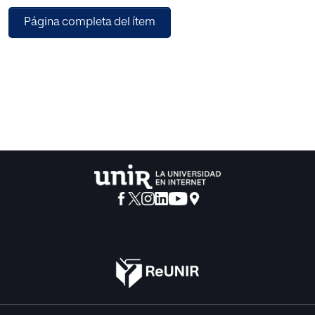
fundamental, pues son ellos quienes
Página completa del ítem
construirán las familias del futuro. Para conocerla, se ha
elaborado un cuestionario sobre
diversidad familiar al cual han contestado los alumnos del
instituto Quercus de Malpartida de
Plasencia, con el objetivo de discernir cuáles son sus
conocimientos sobre la materia y qué
grado de tolerancia demuestran ante la complejidad de la
familia.
La investigación pretende comprender lo importante que
es la familia para los jóvenes,
valorar la necesidad de ofrecerles una educación basada
en la tolerancia y destacar el papel
de la familia como agente socializador