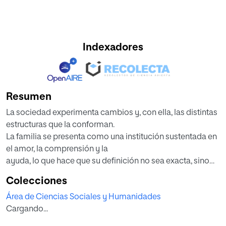
Indexadores
Resumen
La sociedad experimenta cambios y, con ella, las distintas
estructuras que la conforman.
La familia se presenta como una institución sustentada en
el amor, la comprensión y la
ayuda, lo que hace que su definición no sea exacta, sino
que se configure según el concepto
Colecciones
que tengan sobre ella los miembros que la conforman. De
Área de Ciencias Sociales y Humanidades
esta manera, existirán tantas
Cargando...
formas familiares como definiciones quieran darse.
La definición aportada por los más jóvenes es