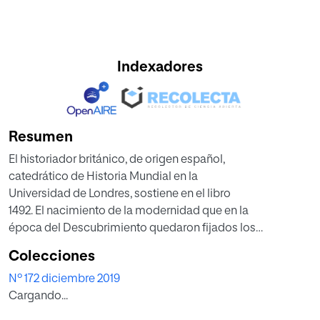
Indexadores
Resumen
El historiador británico, de origen español,
catedrático de Historia Mundial en la
Universidad de Londres, sostiene en el libro
1492. El nacimiento de la modernidad que en la
época del Descubrimiento quedaron fijados los
rasgos definitivos del mundo en que vivimos: la
Colecciones
forma en que se distribuyen por todo el planeta
Nº 172 diciembre 2019
la riqueza y la pobreza, las culturas y los
Cargando...
credos, los estilos de vida y los ecosistemas.
Y que cinco siglos después todavía estamos