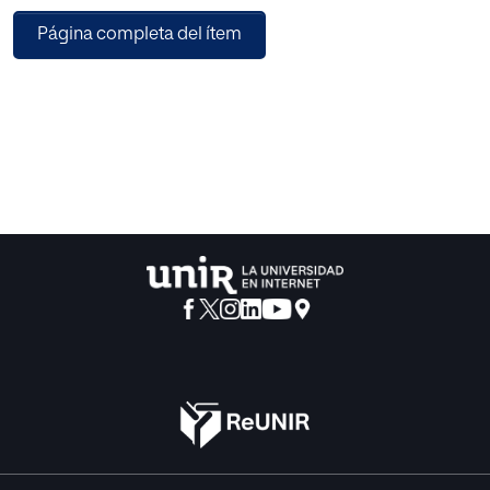
orientadas a dignificar y profesionalizar la relación laboral
Página completa del ítem
de los trabajadores domésticos, al mismo tiempo que a
combatir el alto nivel de empleo informal existente en el
sector. En este contexto debe situarse el RDL 16/2022,
norma reformista que está llamada a configurarse como
un auténtico punto de inflexión en el tratamiento jurídico
del trabajo doméstico. Su trascendencia se extiende de
forma global a algunas de las principales instituciones
jurídicas de nuestro sistema de relaciones laborales,
abarcando aspectos propios del ámbito del derecho del
trabajo stricto sensu, del derecho de la seguridad social y
del derecho de la prevención de riesgos laborales. A
examinar el alcance y significado jurídico de las reformas
operadas se dedica la presente obra.