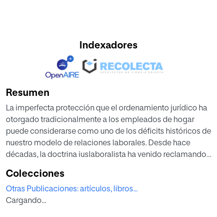
Indexadores
Resumen
La imperfecta protección que el ordenamiento jurídico ha
otorgado tradicionalmente a los empleados de hogar
puede considerarse como uno de los déficits históricos de
nuestro modelo de relaciones laborales. Desde hace
décadas, la doctrina iuslaboralista ha venido reclamando
la necesidad de garantizar a los trabajadores domésticos
Colecciones
unos derechos sociales que, con las debidas
Otras Publicaciones: artículos, libros...
acomodaciones, resulten equiparables a los del resto de
Cargando...
trabajadores por cuenta ajena. Esta reivindicación
homogeneizadora ha sido acogida por diferentes normas