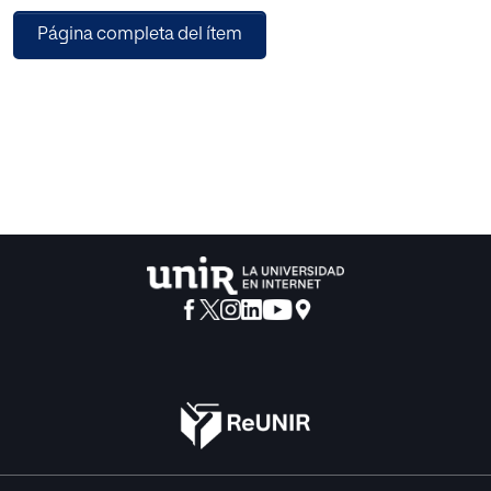
de la madre y del bebé. El objetivo del presente estudio fue
Página completa del ítem
el diseño, implementación y evaluación de una propuesta
de intervención con el canto como instrumento principal
para validar los efectos de la musicoterapia como una
herramienta eficaz en el tratamiento del estrés y la
ansiedad en mujeres a partir de su segundo trimestre de
embarazo. Esta propuesta se implementó́ durante nueve
semanas con una mujer en su quinto mes de gestación en
el centro Arrels- Espai Terapèutic Educatiu de Valencia. Los
resultados revelaron los beneficios que la musicoterapia y
el canto ofrecen a las mujeres y sus bebes.