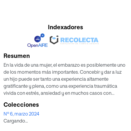
Indexadores
Resumen
En la vida de una mujer, el embarazo es posiblemente uno
de los momentos más importantes. Concebir y dar a luz
un hijo puede ser tanto una experiencia altamente
gratificante y plena, como una experiencia traumática
vivida con estrés, ansiedad y en muchos casos con
sentimientos de soledad contraproducentes para la salud
Colecciones
de la madre y para el buen desarrollo del bebé. Se sabe de
Nº 6, marzo 2024
la influencia que el ritmo y el sonido tienen a nivel
Cargando...
intrauterino y como el trabajo con musicoterapia perinatal
y el canto aportan numerosos beneficios para el bienestar