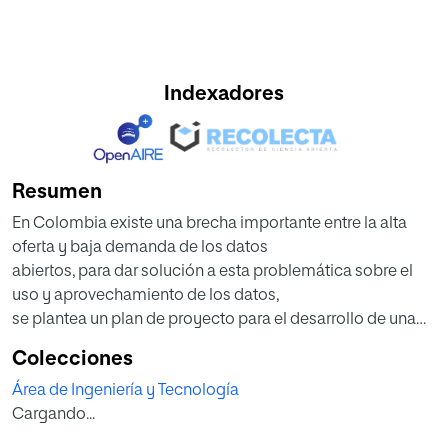
Indexadores
Resumen
En Colombia existe una brecha importante entre la alta
oferta y baja demanda de los datos
abiertos, para dar solución a esta problemática sobre el
uso y aprovechamiento de los datos,
se plantea un plan de proyecto para el desarrollo de una
plataforma tecnológica que permita
Colecciones
a los diferentes actores del ecosistema de datos abiertos,
Área de Ingeniería y Tecnología
la búsqueda, publicación y
Cargando...
compartición de productos, servicios y soluciones
desarrolladas a partir datos abiertos