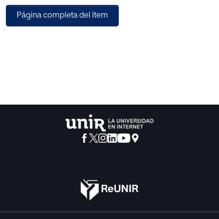
dispuestos por el Gobierno.
Página completa del ítem
Para este propósito se estableció un plan de trabajo
basado en las mejores prácticas
propuestas por la guía PMBOK y la metodología SCRUM, y
una vez adoptadas, se realizó la
planificación del proyecto a partir la identificación de los
requisitos, la definición de los
paquetes de trabajo, la estimación de tiempo, costos,
calidad y riesgos para finalmente validar
el prototipo de la solución y cumplir con el objetivo
propuesto de planificación del desarrollo
de esta solución.