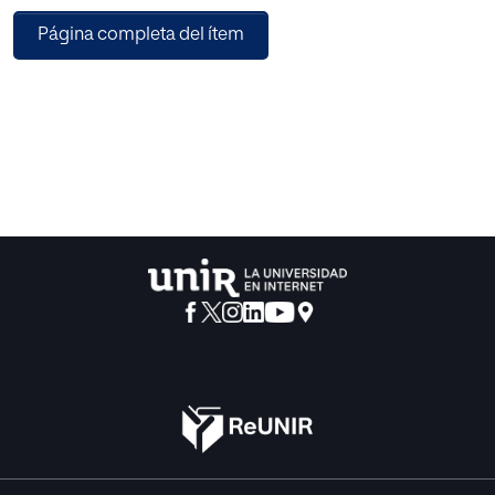
contribuyen a ello. Se persigue, asimismo, que la
Página completa del ítem
adquisición de los contenidos matemáticos se puedan
extrapolar a la vida cotidiana de los niños.
El trabajo se divide, fundamentalmente, en dos partes; en
la primera se definen los conceptos clave, necesarios para
comprender la propuesta de intervención didáctica.
Posteriormente, en la segunda parte, se desarrolla la citada
propuesta.