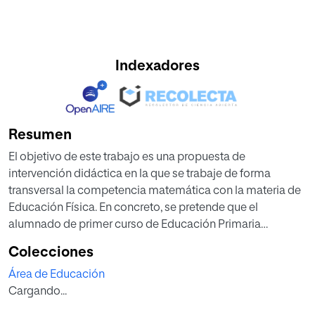
Indexadores
Resumen
El objetivo de este trabajo es una propuesta de
intervención didáctica en la que se trabaje de forma
transversal la competencia matemática con la materia de
Educación Física. En concreto, se pretende que el
alumnado de primer curso de Educación Primaria
adquiera el contenido del bloque de Medida de
Colecciones
Matemáticas.
Área de Educación
A través del carácter lúdico de las sesiones que se
Cargando...
plantean se persigue aumentar el grado de motivación de
los educandos; los juegos y las habilidades motrices