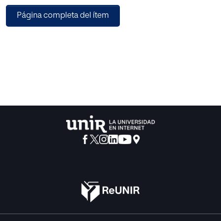
elegirlos de forma adecuada. Por último analizaremos
Página completa del ítem
algunos autores de literatura actual con sus cuentos más
empleados en Educación Infantil.
En la propuesta de intervención vemos cómo se pondría
en práctica la técnica del Storytelling en un aula real
utilizando cuentos de literatura actual.
Concluiremos el trabajo con las conclusiones y las
limitaciones y prospectiva del uso de dicha técnica.