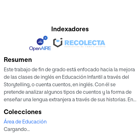
Indexadores
Resumen
Este trabajo de fin de grado está enfocado hacia la mejora
de las clases de inglés en Educación Infantil a través del
Storytelling, o cuenta cuentos, en inglés. Con él se
pretende analizar algunos tipos de cuentos y la forma de
enseñar una lengua extranjera a través de sus historias. En
el marco teórico abordamos temas como los objetivos
Colecciones
del idioma extranjero en Infantil, teorías sobre la
Área de Educación
adquisición del segundo idioma, los beneficios de contar
Cargando...
cuentos en otra lengua y los diferentes tipos que existen,
qué aportan a las diferentes competencias y cómo