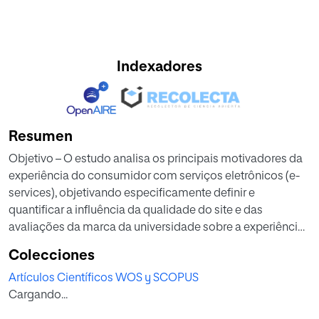
Indexadores
Resumen
Objetivo – O estudo analisa os principais motivadores da
experiência do consumidor com serviços eletrônicos (e-
services), objetivando especificamente definir e
quantificar a influência da qualidade do site e das
avaliações da marca da universidade sobre a experiência
de consumidores que são alunos de uma universidade
Colecciones
virtual.Metodologia – Realizamos uma análise estatística
Artículos Científicos WOS y SCOPUS
utilizando a modelagem de equações estruturais de
Cargando...
questionários online coletados de 306 alunos de pós-
graduação de uma universidade virtual. Para realizar a