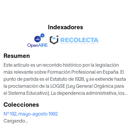
Indexadores
Resumen
Este artículo es un recorrido histórico por la legislación
más relevante sobre Formación Profesional en España. El
punto de partida es el Estatuto de 1928, y se extiende hasta
la proclamación de la LOGSE (Ley General Orgánica para
el Sistema Educativo). La dependencia administrativa, los
mecanismos detrás de la Formación Profesional, la
Colecciones
definición de Formación Profesional y su organización y
Nº 192, mayo-agosto 1992
financiación, se analizan en cada período examinado. La
Cargando...
formación profesional en España ha dependido del
Ministerio de Trabajo y del Ministerio de Educación del