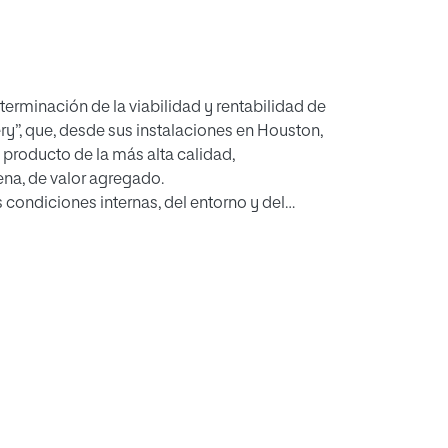
terminación de la viabilidad y rentabilidad de
ry”, que, desde sus instalaciones en Houston,
 producto de la más alta calidad,
ena, de valor agregado.
 condiciones internas, del entorno y del
chamiento de las oportunidades y fortalezas
itan posicionar y consolidar a la empresa
on un plan financiero, han sido diseñados
los recursos, la producción, distribución y
an los argumentos expuestos.