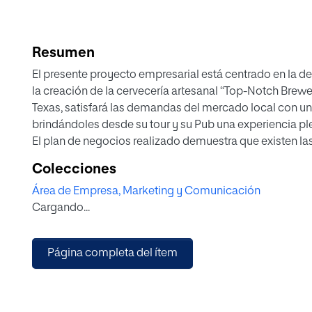
Resumen
El presente proyecto empresarial está centrado en la de
la creación de la cervecería artesanal “Top-Notch Brewe
Texas, satisfará las demandas del mercado local con un
brindándoles desde su tour y su Pub una experiencia pl
El plan de negocios realizado demuestra que existen las
mercado ideales para el éxito de la empresa. El aprove
Colecciones
será clave para generar ventajas competitivas que perm
Área de Empresa, Marketing y Comunicación
dentro de su segmento.
Cargando...
Un plan de operaciones y de marketing conjuntamente c
estratégicamente para maximizar el aprovechamiento de 
venta de los productos.
Página completa del ítem
Un VAN de USD $1,763,515.52 y un TIR de 19.89% soport