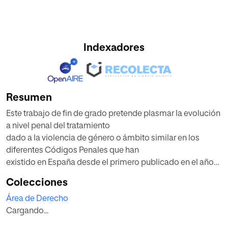
Indexadores
Resumen
Este trabajo de fin de grado pretende plasmar la evolución
a nivel penal del tratamiento
dado a la violencia de género o ámbito similar en los
diferentes Códigos Penales que han
existido en España desde el primero publicado en el año
1822 hasta el actual. Dichos Códigos
Colecciones
han tipificado las conductas más reprochables
Área de Derecho
aplicándoles a cada una de ellas una pena. A
Cargando...
la vez se pretende analizar la incidencia de criminalidad
del delito de violencia de género en