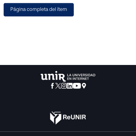
el mismo periodo estudiado. Para realizar ambos estudios
Página completa del ítem
y analizar una posible conexión o
dependencia, se analizarán todos los Códigos Penales
que han existido en nuestro
ordenamiento jurídico para comprobar la importancia o
dedicación prestada por cada uno de
ellos a la violencia de género y se intentará estudiar la
incidencia criminal de cada tipo penal
en dichos periodos de tiempo. Una vez se realice dicha
comparativa, se analizará y se
intentará comprobar si existe algún patrón de correlación
entre las variables estudiadas.